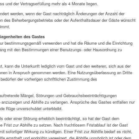
s und der Vertragserfüllung mehr als 4 Monate liegen.
ndert werden, wenn der Gast nachträglich Änderungen der Anzahl der
n des Beherbergungsbetriebs oder der Aufenthaltsdauer der Gäste wünscht
timmt.
liegenheiten des Gastes
 nur bestimmungsgemäß verwenden und hat die Räume und die Einrichtung
klang mit den Bestimmungen einer Benutzungs- oder Hausordnung zu
st, kann die Unterkunft lediglich vom Gast und den weiteren, sich aus der
nen in Anspruch genommen werden. Eine Nutzungsüberlassung an Dritte
bedürfen der vorherigen schriftlichen Zustimmung des
ll auftretende Mängel, Störungen und Gebrauchsbeeinträchtigungen
 anzuzeigen und Abhilfe zu verlangen. Ansprüche des Gastes entfallen nur
de Rüge unverschuldet unterbleibt.
ls oder einer Störung erheblich beeinträchtigt, so hat der Gast dem
Frist zur Abhilfe zu setzen. Nach fruchtlosem Fristablauf ist der Gast
mit sofortiger Wirkung zu kündigen. Einer Frist zur Abhilfe bedarf es nicht,
fe ernsthaft und endgültig verweigert, die Abhilfe unmöglich ist oder dem