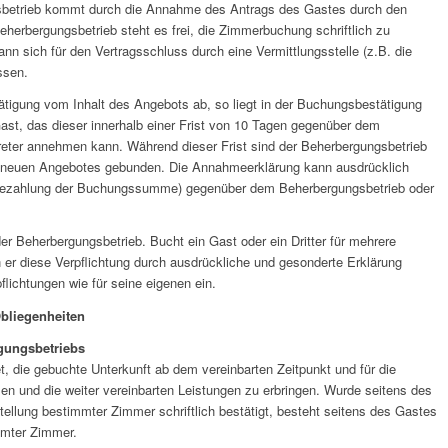
sbetrieb kommt durch die Annahme des Antrags des Gastes durch den
erbergungsbetrieb steht es frei, die Zimmerbuchung schriftlich zu
nn sich für den Vertragsschluss durch eine Vermittlungsstelle (z.B. die
assen.
ätigung vom Inhalt des Angebots ab, so liegt in der Buchungsbestätigung
st, das dieser innerhalb einer Frist von 10 Tagen gegenüber dem
reter annehmen kann. Während dieser Frist sind der Beherbergungsbetrieb
ses neuen Angebotes gebunden. Die Annahmeerklärung kann ausdrücklich
 Bezahlung der Buchungssumme) gegenüber dem Beherbergungsbetrieb oder
er Beherbergungsbetrieb. Bucht ein Gast oder ein Dritter für mehrere
er diese Verpflichtung durch ausdrückliche und gesonderte Erklärung
lichtungen wie für seine eigenen ein.
Obliegenheiten
gungsbetriebs
et, die gebuchte Unterkunft ab dem vereinbarten Zeitpunkt und für die
len und die weiter vereinbarten Leistungen zu erbringen. Wurde seitens des
tellung bestimmter Zimmer schriftlich bestätigt, besteht seitens des Gastes
mmter Zimmer.