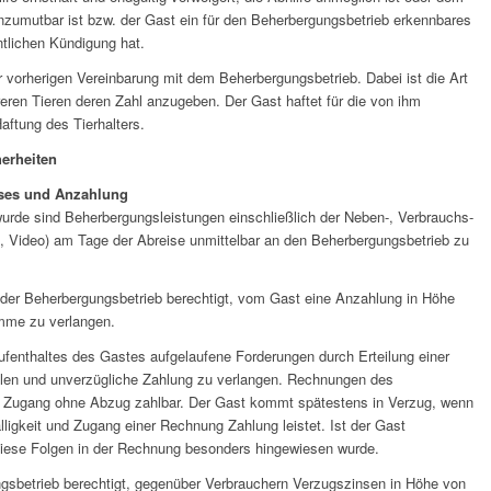
nzumutbar ist bzw. der Gast ein für den Beherbergungsbetrieb erkennbares
tlichen Kündigung hat.
 vorherigen Vereinbarung mit dem Beherbergungsbetrieb. Dabei ist die Art
ren Tieren deren Zahl anzugeben. Der Gast haftet für die von ihm
aftung des Tierhalters.
erheiten
ises und Anzahlung
wurde sind Beherbergungsleistungen einschließlich der Neben-, Verbrauchs-
n, Video) am Tage der Abreise unmittelbar an den Beherbergungsbetrieb zu
 der Beherbergungsbetrieb berechtigt, vom Gast eine Anzahlung in Höhe
mme zu verlangen.
ufenthaltes des Gastes aufgelaufene Forderungen durch Erteilung einer
ellen und unverzügliche Zahlung zu verlangen. Rechnungen des
h Zugang ohne Abzug zahlbar. Der Gast kommt spätestens in Verzug, wenn
lligkeit und Zugang einer Rechnung Zahlung leistet. Ist der Gast
f diese Folgen in der Rechnung besonders hingewiesen wurde.
gsbetrieb berechtigt, gegenüber Verbrauchern Verzugszinsen in Höhe von