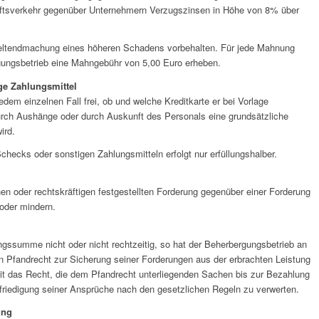
tsverkehr gegenüber Unternehmern Verzugszinsen in Höhe von 8% über
Geltendmachung eines höheren Schadens vorbehalten. Für jede Mahnung
gungsbetrieb eine Mahngebühr von 5,00 Euro erheben.
ge Zahlungsmittel
dem einzelnen Fall frei, ob und welche Kreditkarte er bei Vorlage
durch Aushänge oder durch Auskunft des Personals eine grundsätzliche
ird.
hecks oder sonstigen Zahlungsmitteln erfolgt nur erfüllungshalber.
nen oder rechtskräftigen festgestellten Forderung gegenüber einer Forderung
oder mindern.
ngssumme nicht oder nicht rechtzeitig, so hat der Beherbergungsbetrieb an
 Pfandrecht zur Sicherung seiner Forderungen aus der erbrachten Leistung
mit das Recht, die dem Pfandrecht unterliegenden Sachen bis zur Bezahlung
friedigung seiner Ansprüche nach den gesetzlichen Regeln zu verwerten.
ung