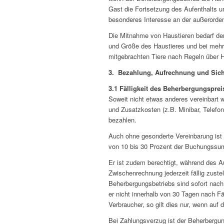
Gast die Fortsetzung des Aufenthalts u
besonderes Interesse an der außerorden
Die Mitnahme von Haustieren bedarf der
und Größe des Haustieres und bei mehre
mitgebrachten Tiere nach Regeln über H
3. Bezahlung, Aufrechnung und Sich
3.1 Fälligkeit des Beherbergungspre
Soweit nicht etwas anderes vereinbart 
und Zusatzkosten (z.B. Minibar, Telefo
bezahlen.
Auch ohne gesonderte Vereinbarung ist
von 10 bis 30 Prozent der Buchungssu
Er ist zudem berechtigt, während des A
Zwischenrechnung jederzeit fällig zust
Beherbergungsbetriebs sind sofort nac
er nicht innerhalb von 30 Tagen nach Fä
Verbraucher, so gilt dies nur, wenn au
Bei Zahlungsverzug ist der Beherbergun