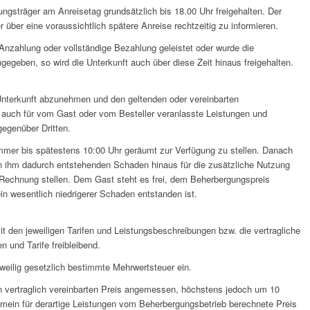
ngsträger am Anreisetag grundsätzlich bis 18.00 Uhr freigehalten. Der
er über eine voraussichtlich spätere Anreise rechtzeitig zu informieren.
Anzahlung oder vollständige Bezahlung geleistet oder wurde die
egeben, so wird die Unterkunft auch über diese Zeit hinaus freigehalten.
e Unterkunft abzunehmen und den geltenden oder vereinbarten
lt auch für vom Gast oder vom Besteller veranlasste Leistungen und
egenüber Dritten.
mmer bis spätestens 10:00 Uhr geräumt zur Verfügung zu stellen. Danach
n ihm dadurch entstehenden Schaden hinaus für die zusätzliche Nutzung
echnung stellen. Dem Gast steht es frei, dem Beherbergungspreis
n wesentlich niedrigerer Schaden entstanden ist.
mit den jeweiligen Tarifen und Leistungsbeschreibungen bzw. die vertragliche
n und Tarife freibleibend.
eweilig gesetzlich bestimmte Mehrwertsteuer ein.
en vertraglich vereinbarten Preis angemessen, höchstens jedoch um 10
mein für derartige Leistungen vom Beherbergungsbetrieb berechnete Preis