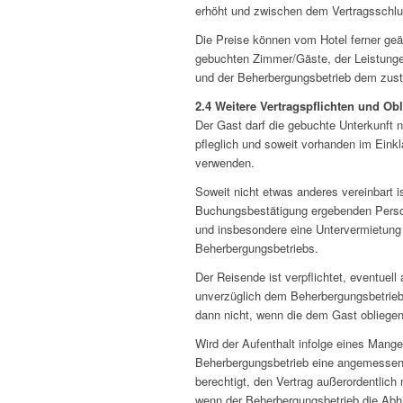
erhöht und zwischen dem Vertragsschlus
Die Preise können vom Hotel ferner geä
gebuchten Zimmer/Gäste, der Leistunge
und der Beherbergungsbetrieb dem zus
2.4 Weitere Vertragspflichten und Ob
Der Gast darf die gebuchte Unterkunft
pfleglich und soweit vorhanden im Ein
verwenden.
Soweit nicht etwas anderes vereinbart i
Buchungsbestätigung ergebenden Perso
und insbesondere eine Untervermietung 
Beherbergungsbetriebs.
Der Reisende ist verpflichtet, eventue
unverzüglich dem Beherbergungsbetrieb
dann nicht, wenn die dem Gast obliegen
Wird der Aufenthalt infolge eines Mange
Beherbergungsbetrieb eine angemessene 
berechtigt, den Vertrag außerordentlich 
wenn der Beherbergungsbetrieb die Abhil